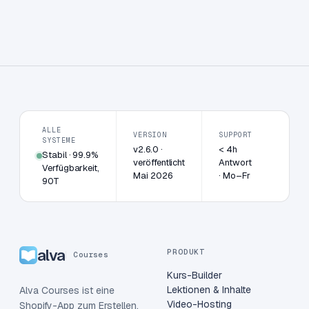
ALLE
VERSION
SUPPORT
SYSTEME
v2.6.0 ·
< 4h
Stabil · 99.9%
veröffentlicht
Antwort
Verfügbarkeit,
Mai 2026
· Mo–Fr
90T
alva
PRODUKT
Courses
Kurs-Builder
Lektionen & Inhalte
Alva Courses ist eine
Video-Hosting
Shopify-App zum Erstellen,