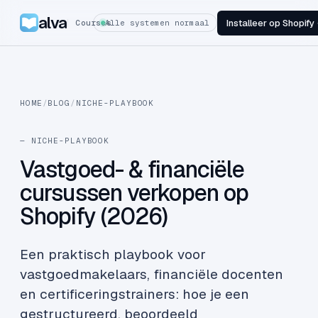
alva
Installeer op Shopify
Courses
Alle systemen normaal
HOME
/
BLOG
/
NICHE-PLAYBOOK
— NICHE-PLAYBOOK
Vastgoed- & financiële
cursussen verkopen op
Shopify (2026)
Een praktisch playbook voor
vastgoedmakelaars, financiële docenten
en certificeringstrainers: hoe je een
gestructureerd, beoordeeld