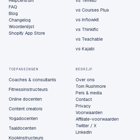
Helpcentrum
vs Tevello
FAQ
vs Courses Plus
Blog
vs Inflowkit
Changelog
Woordenlijst
vs Thinkific
Shopify App Store
vs Teachable
vs Kajabi
TOEPASSINGEN
BEDRIJF
Coaches & consultants
Over ons
Tom Rushmore
Fitnessinstructeurs
Pers & media
Online docenten
Contact
Privacy
Content creators
Voorwaarden
Yogadocenten
Affiliate-voorwaarden
Twitter / X
Taaldocenten
LinkedIn
Kookinstructeurs