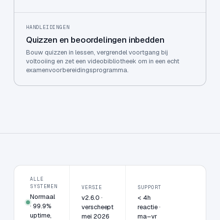
HANDLEIDINGEN
Quizzen en beoordelingen inbedden
Bouw quizzen in lessen, vergrendel voortgang bij
voltooiing en zet een videobibliotheek om in een echt
examenvoorbereidingsprogramma.
ALLE
SYSTEMEN
VERSIE
SUPPORT
Normaal
v2.6.0 ·
< 4h
· 99.9%
verscheept
reactie ·
uptime,
mei 2026
ma–vr