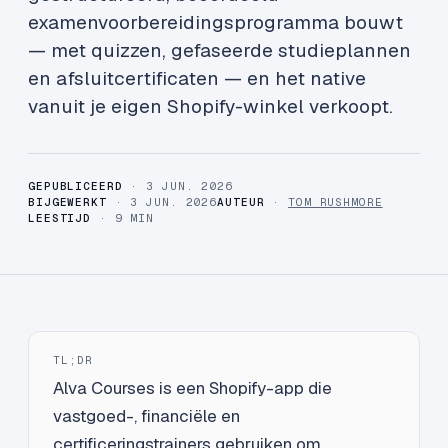
examenvoorbereidingsprogramma bouwt
— met quizzen, gefaseerde studieplannen
en afsluitcertificaten — en het native
vanuit je eigen Shopify-winkel verkoopt.
GEPUBLICEERD
· 3 JUN. 2026
BIJGEWERKT
· 3 JUN. 2026
AUTEUR
·
TOM RUSHMORE
LEESTIJD
· 9 MIN
TL;DR
Alva Courses is een Shopify-app die
vastgoed-, financiële en
certificeringstrainers gebruiken om