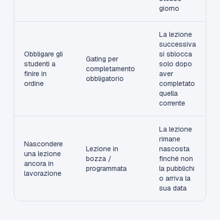
giorno
La lezione
successiva
Obbligare gli
si sblocca
Gating per
studenti a
solo dopo
completamento
finire in
aver
obbligatorio
ordine
completato
quella
corrente
La lezione
rimane
Nascondere
Lezione in
nascosta
una lezione
bozza /
finché non
ancora in
programmata
la pubblichi
lavorazione
o arriva la
sua data