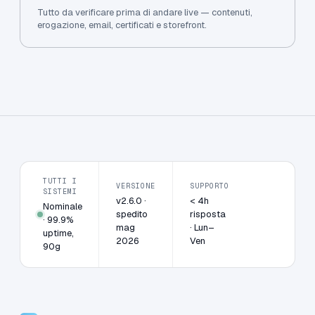
Tutto da verificare prima di andare live — contenuti,
erogazione, email, certificati e storefront.
TUTTI I
VERSIONE
SUPPORTO
SISTEMI
v2.6.0 ·
< 4h
Nominale
spedito
risposta
· 99.9%
mag
· Lun–
uptime,
2026
Ven
90g