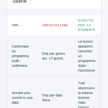
usarle
EFFETTO
IMPOSTAZIONE
PER LO
VUOI…
STUDENTE
Le lezioni
Cadenzare
appaiono
un
secondo
Drip per giorno
programma
un
(es. +7 giorni)
multi-
programma
settimana
dopo
l'iscrizione
Tutti
sbloccano
Avviare una
la stessa
Drip per data
coorte in una
lezione
fissa
data
nello
stesso