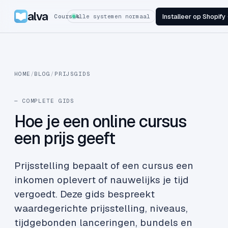
alva
Installeer op Shopify
Courses
Alle systemen normaal
HOME
/
BLOG
/
PRIJSGIDS
— COMPLETE GIDS
Hoe je een online cursus
een prijs geeft
Prijsstelling bepaalt of een cursus een
inkomen oplevert of nauwelijks je tijd
vergoedt. Deze gids bespreekt
waardegerichte prijsstelling, niveaus,
tijdgebonden lanceringen, bundels en