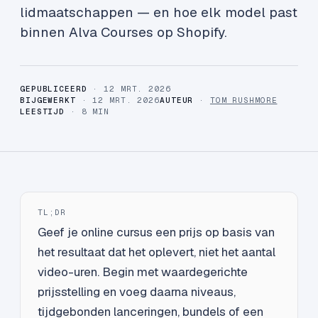
lidmaatschappen — en hoe elk model past
binnen Alva Courses op Shopify.
GEPUBLICEERD
· 12 MRT. 2026
BIJGEWERKT
· 12 MRT. 2026
AUTEUR
·
TOM RUSHMORE
LEESTIJD
· 8 MIN
TL;DR
Geef je online cursus een prijs op basis van
het resultaat dat het oplevert, niet het aantal
video-uren. Begin met waardegerichte
prijsstelling en voeg daarna niveaus,
tijdgebonden lanceringen, bundels of een