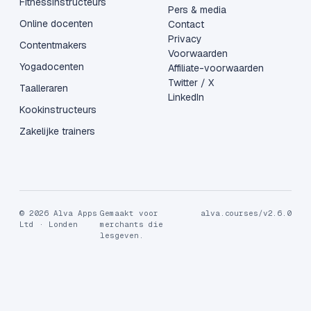
Fitnessinstructeurs
Pers & media
Online docenten
Contact
Privacy
Contentmakers
Voorwaarden
Yogadocenten
Affiliate-voorwaarden
Twitter / X
Taalleraren
LinkedIn
Kookinstructeurs
Zakelijke trainers
© 2026 Alva Apps
Gemaakt voor
alva.courses/v2.6.0
Ltd · Londen
merchants die
lesgeven.