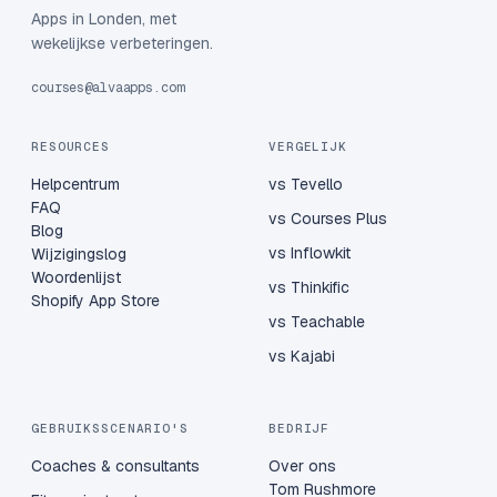
Apps in Londen, met
wekelijkse verbeteringen.
courses@alvaapps.com
RESOURCES
VERGELIJK
Helpcentrum
vs Tevello
FAQ
vs Courses Plus
Blog
vs Inflowkit
Wijzigingslog
Woordenlijst
vs Thinkific
Shopify App Store
vs Teachable
vs Kajabi
GEBRUIKSSCENARIO'S
BEDRIJF
Coaches & consultants
Over ons
Tom Rushmore