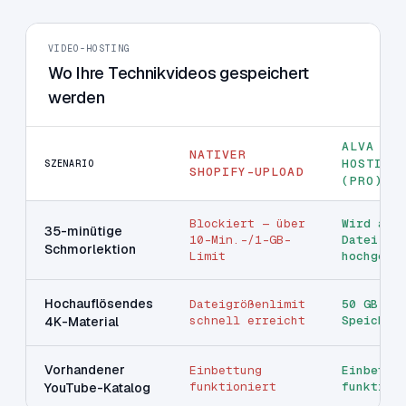
VIDEO-HOSTING
Wo Ihre Technikvideos gespeichert
werden
ALVA VI
NATIVER
HOSTING
SZENARIO
SHOPIFY-UPLOAD
(PRO)
Blockiert — über
Wird als
35-minütige
10-Min.-/1-GB-
Datei
Schmorlektion
Limit
hochgela
Hochauflösendes
Dateigrößenlimit
50 GB
schnell erreicht
Speicher
4K-Material
Vorhandener
Einbettung
Einbettu
funktioniert
funktion
YouTube-Katalog