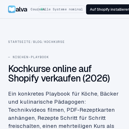
alva
Auf Shopify installiere
Courses
Alle Systeme nominal
STARTSEITE
/
BLOG
/
KOCHKURSE
— NISCHEN-PLAYBOOK
Kochkurse online auf
Shopify verkaufen (2026)
Ein konkretes Playbook für Köche, Bäcker
und kulinarische Pädagogen:
Technikvideos filmen, PDF-Rezeptkarten
anhängen, Rezepte Schritt für Schritt
freischalten, einen mehrteiligen Kurs als