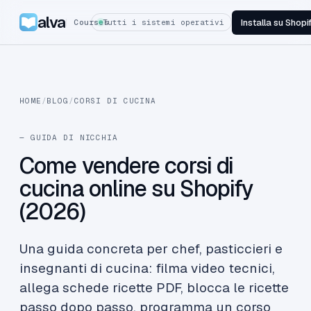
alva
Installa su Shopi
Courses
Tutti i sistemi operativi
HOME
/
BLOG
/
CORSI DI CUCINA
— GUIDA DI NICCHIA
Come vendere corsi di
cucina online su Shopify
(2026)
Una guida concreta per chef, pasticcieri e
insegnanti di cucina: filma video tecnici,
allega schede ricette PDF, blocca le ricette
passo dopo passo, programma un corso