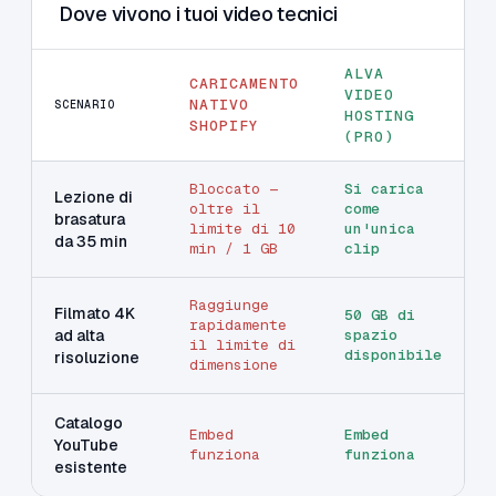
Dove vivono i tuoi video tecnici
ALVA
CARICAMENTO
VIDEO
NATIVO
SCENARIO
HOSTING
SHOPIFY
(PRO)
Bloccato —
Si carica
Lezione di
oltre il
come
brasatura
limite di 10
un'unica
da 35 min
min / 1 GB
clip
Raggiunge
Filmato 4K
50 GB di
rapidamente
ad alta
spazio
il limite di
disponibile
risoluzione
dimensione
Catalogo
Embed
Embed
YouTube
funziona
funziona
esistente