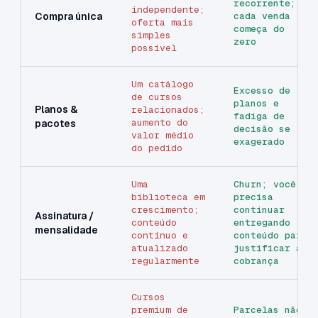
recorrente;
independente;
Compra única
cada venda
oferta mais
começa do
simples
zero
possível
Um catálogo
Excesso de
de cursos
planos e
Planos &
relacionados;
fadiga de
aumento do
pacotes
decisão se
valor médio
exagerado
do pedido
Uma
Churn; você
biblioteca em
precisa
crescimento;
continuar
Assinatura /
conteúdo
entregando
mensalidade
contínuo e
conteúdo para
atualizado
justificar a
regularmente
cobrança
Cursos
premium de
Parcelas não