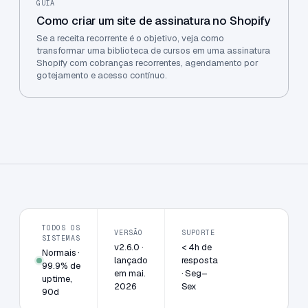
GUIA
Como criar um site de assinatura no Shopify
Se a receita recorrente é o objetivo, veja como
transformar uma biblioteca de cursos em uma assinatura
Shopify com cobranças recorrentes, agendamento por
gotejamento e acesso contínuo.
TODOS OS
VERSÃO
SUPORTE
SISTEMAS
v2.6.0 ·
< 4h de
Normais ·
lançado
resposta
99.9% de
em mai.
· Seg–
uptime,
2026
Sex
90d