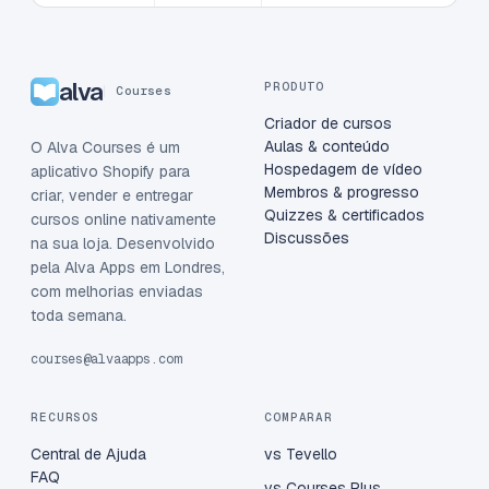
alva
PRODUTO
Courses
Criador de cursos
Aulas & conteúdo
O Alva Courses é um
Hospedagem de vídeo
aplicativo Shopify para
Membros & progresso
criar, vender e entregar
Quizzes & certificados
cursos online nativamente
Discussões
na sua loja. Desenvolvido
pela Alva Apps em Londres,
com melhorias enviadas
toda semana.
courses@alvaapps.com
RECURSOS
COMPARAR
Central de Ajuda
vs Tevello
FAQ
vs Courses Plus