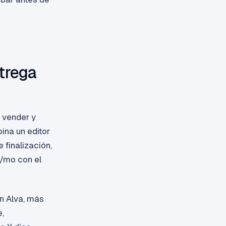
trega
 vender y
ina un editor
e finalización,
9/mo con el
en Alva, más
e,