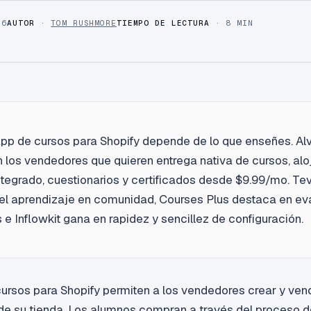
26
AUTOR
·
TOM RUSHMORE
TIEMPO DE LECTURA
· 8 MIN
pp de cursos para Shopify depende de lo que enseñes. Al
 los vendedores que quieren entrega nativa de cursos, al
ntegrado, cuestionarios y certificados desde $9.99/mo. Tev
 el aprendizaje en comunidad, Courses Plus destaca en e
e Inflowkit gana en rapidez y sencillez de configuración.
ursos para Shopify permiten a los vendedores crear y ven
ir de su tienda. Los alumnos compran a través del proceso 