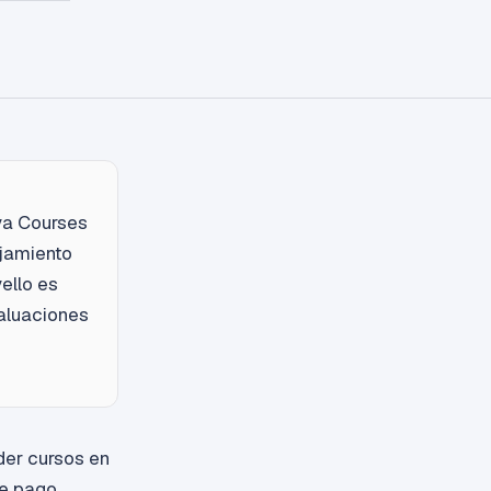
va Courses
ojamiento
ello es
valuaciones
der cursos en
de pago