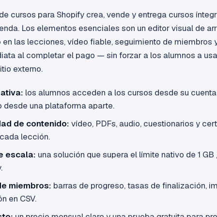
de cursos para Shopify crea, vende y entrega cursos ínte
ienda. Los elementos esenciales son un editor visual de arra
 en las lecciones, vídeo fiable, seguimiento de miembros y
iata al completar el pago — sin forzar a los alumnos a us
tio externo.
ativa:
los alumnos acceden a los cursos desde su cuenta 
no desde una plataforma aparte.
dad de contenido:
vídeo, PDFs, audio, cuestionarios y cer
 cada lección.
e escala:
una solución que supera el límite nativo de 1 GB
.
de miembros:
barras de progreso, tasas de finalización, i
ón en CSV.
sto:
un precio mensual claro y una prueba gratuita para pr