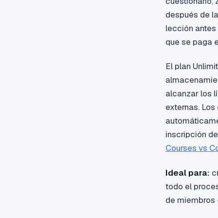
cuestionario,
después de la
lección antes
que se paga e
El plan Unlim
almacenamient
alcanzar los 
externas. Los 
automáticamen
inscripción de
Courses vs Co
Ideal para:
cr
todo el proces
de miembros —