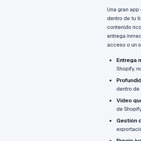
Una gran app 
dentro de tu t
contenido rico
entrega inmed
acceso o un si
Entrega n
Shopify, 
Profundi
dentro de
Vídeo qu
de Shopify
Gestión 
exportaci
Precio ju