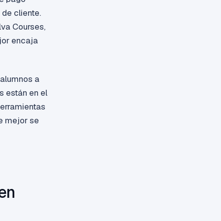
de cliente.
lva Courses,
jor encaja
s alumnos a
s están en el
herramientas
ue mejor se
 en