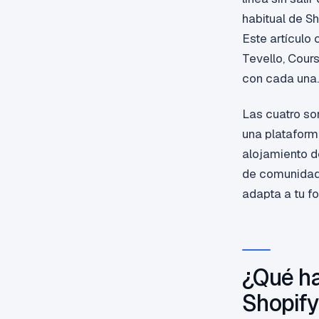
habitual de S
Este artículo
Tevello, Cour
con cada una.
Las cuatro son
una plataforma
alojamiento d
de comunidad y
adapta a tu f
¿Qué ha
Shopif