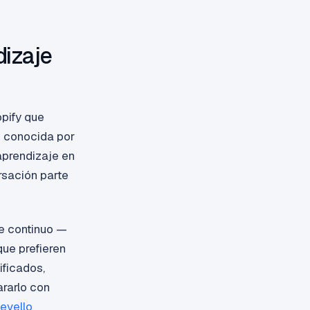
dizaje
pify que
s conocida por
aprendizaje en
rsación parte
te continuo —
ue prefieren
ificados,
ararlo con
evello