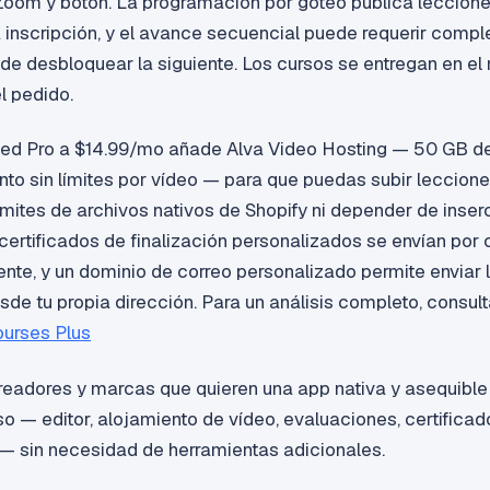
 Zoom y botón. La programación por goteo publica leccione
 inscripción, y el avance secuencial puede requerir compl
 de desbloquear la siguiente. Los cursos se entregan en e
l pedido.
ited Pro a $14.99/mo añade Alva Video Hosting — 50 GB d
o sin límites por vídeo — para que puedas subir lecciones
límites de archivos nativos de Shopify ni depender de inser
certificados de finalización personalizados se envían por 
te, y un dominio de correo personalizado permite enviar 
sde tu propia dirección. Para un análisis completo, consulta
urses Plus
eadores y marcas que quieren una app nativa y asequible
o — editor, alojamiento de vídeo, evaluaciones, certificado
 sin necesidad de herramientas adicionales.