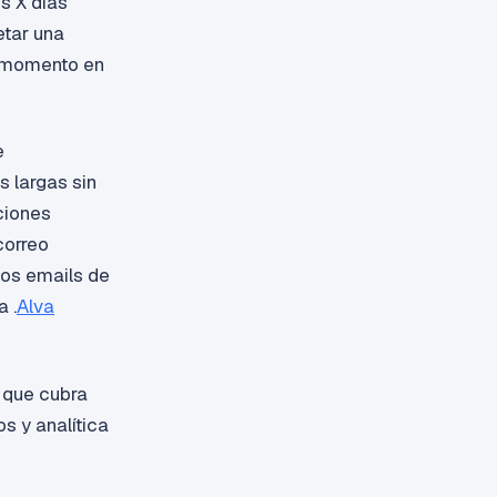
s X días
etar una
l momento en
e
 largas sin
ciones
correo
los emails de
 .
Alva
 que cubra
s y analítica