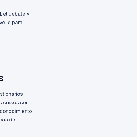
 el debate y
vello para
s
stionarios
s cursos son
l conocimiento
tras de