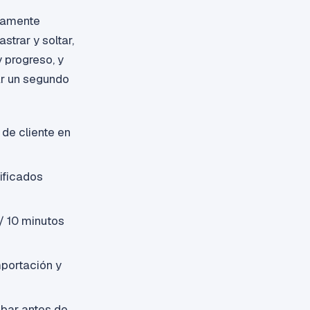
gramente
strar y soltar,
 progreso, y
ar un segundo
de cliente en
tificados
 / 10 minutos
mportación y
obar antes de