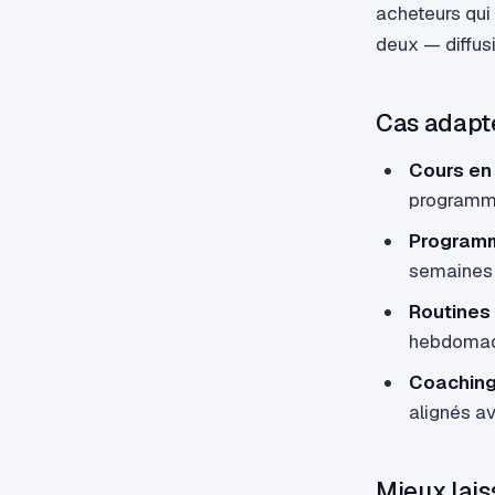
acheteurs qu
deux — diffusi
Cas adapté
Cours en 
programme
Programm
semaines 
Routines 
hebdomada
Coachin
alignés av
Mieux lais