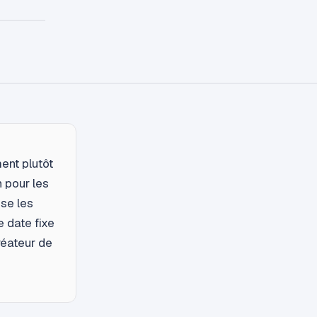
ent plutôt
n pour les
se les
e date fixe
réateur de