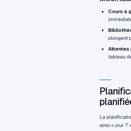
Cours à g
immédiat
Biblioth
plongent p
Attentes
tableau de
Planifi
planifié
La planificati
ainsi « jour 7