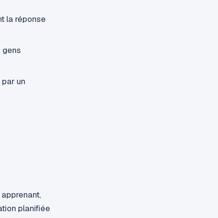
t la réponse
s gens
 par un
e apprenant,
tion planifiée