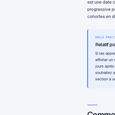
est une date c
progressive po
cohortes en d
RÈGLE PRATI
Relatif po
Si les appr
afficher un
jours après
souhaitez q
section à u
Comment