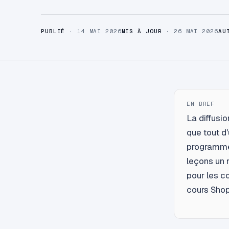
PUBLIÉ
· 14 MAI 2026
MIS À JOUR
· 26 MAI 2026
AU
EN BREF
La diffusi
que tout d'
programmes
leçons un n
pour les c
cours Shop