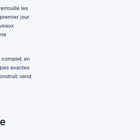
errouille les
 premier jour.
uveaux
Une
s complet, en
étapes exactes
onstruit, vend
de