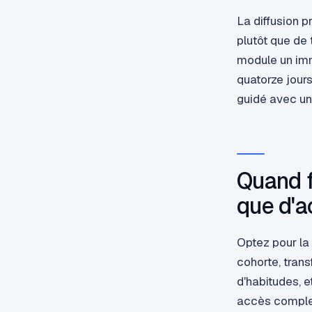
La diffusion p
plutôt que de 
module un imm
quatorze jour
guidé avec un
Quand f
que d'a
Optez pour la 
cohorte, tran
d'habitudes, 
accès complet 