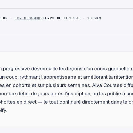
TEUR
·
TOM RUSHMORE
TEMPS DE LECTURE
· 13 MIN
on progressive déverrouille les leçons d'un cours graduellem
un coup, rythmant l'apprentissage et améliorant la rétentio
 en cohorte et sur plusieurs semaines. Alva Courses diffu
ombre défini de jours après l'inscription, ou les publie à un
ohortes en direct — le tout configuré directement dans le c
ify.