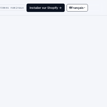
Installer sur Shopify →
🌐
Français
stèmes nominaux