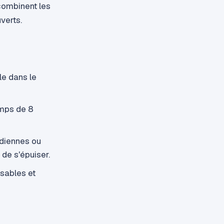
combinent les
verts.
e dans le
amps de 8
idiennes ou
de s'épuiser.
nsables et