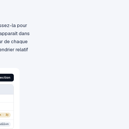
issez-la pour
 apparaît dans
eur de chaque
ndrier relatif
section
n · 3j
uillon