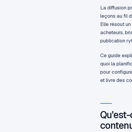
La diffusion p
leçons au fil 
Elle résout u
acheteurs, bri
publication r
Ce guide expli
quoi la planifi
pour configure
et livre des c
Qu'est-
contenu