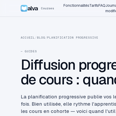
Fonctionnalités
Tarifs
FAQ
Journ
alva
Courses
modifi
ACCUEIL
/
BLOG
/
PLANIFICATION PROGRESSIVE
— GUIDES
Diffusion progr
de cours : qua
La planification progressive publie vos l
fois. Bien utilisée, elle rythme l'apprent
les cours en cohorte — voici quand l'uti