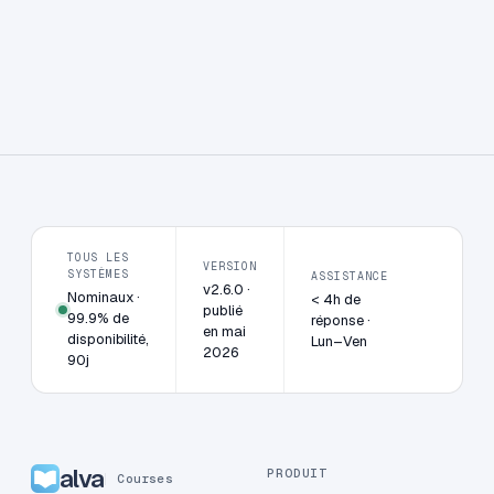
TOUS LES
VERSION
SYSTÈMES
ASSISTANCE
v2.6.0 ·
Nominaux ·
< 4h de
publié
99.9% de
réponse ·
en mai
disponibilité,
Lun–Ven
2026
90j
alva
PRODUIT
Courses