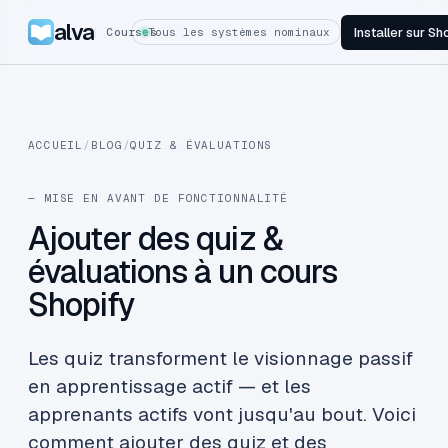
alva
Installer sur Sh
Courses
Tous les systèmes nominaux
ACCUEIL
/
BLOG
/
QUIZ & ÉVALUATIONS
— MISE EN AVANT DE FONCTIONNALITÉ
Ajouter des quiz &
évaluations à un cours
Shopify
Les quiz transforment le visionnage passif
en apprentissage actif — et les
apprenants actifs vont jusqu'au bout. Voici
comment ajouter des quiz et des