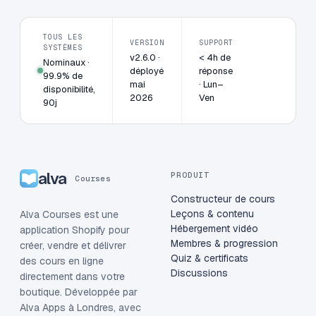
TOUS LES
VERSION
SUPPORT
SYSTÈMES
v2.6.0 ·
< 4h de
Nominaux ·
déployé
réponse
99.9% de
mai
· Lun–
disponibilité,
2026
Ven
90j
alva
PRODUIT
Courses
Constructeur de cours
Leçons & contenu
Alva Courses est une
Hébergement vidéo
application Shopify pour
Membres & progression
créer, vendre et délivrer
Quiz & certificats
des cours en ligne
Discussions
directement dans votre
boutique. Développée par
Alva Apps à Londres, avec