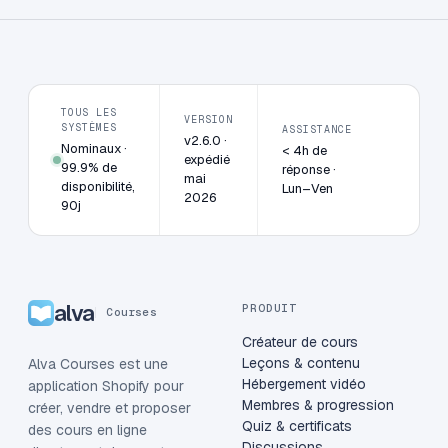
TOUS LES
VERSION
SYSTÈMES
ASSISTANCE
v2.6.0 ·
Nominaux ·
< 4h de
expédié
99.9% de
réponse ·
mai
disponibilité,
Lun–Ven
2026
90j
alva
PRODUIT
Courses
Créateur de cours
Leçons & contenu
Alva Courses est une
Hébergement vidéo
application Shopify pour
Membres & progression
créer, vendre et proposer
Quiz & certificats
des cours en ligne
Discussions