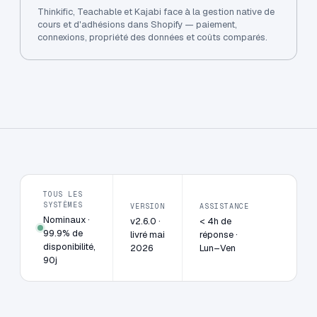
Thinkific, Teachable et Kajabi face à la gestion native de
cours et d'adhésions dans Shopify — paiement,
connexions, propriété des données et coûts comparés.
TOUS LES
SYSTÈMES
VERSION
ASSISTANCE
Nominaux ·
v2.6.0 ·
< 4h de
99.9% de
livré mai
réponse ·
disponibilité,
2026
Lun–Ven
90j